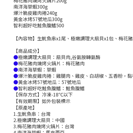
梅花豬肉燒烤火鍋片200g
南洋海草蝦300g
爆汁脆皮雞肉捲240g
黃金冰烤57號地瓜300g
智利超好吃鮭魚腹鰭500
【內容物】生魷魚串x1尾、極嫩調理大扇貝x1包、梅花豬
【商品成分】
極嫩調理大扇貝：扇貝肉,谷氨胺轉氨酶
●
梅花豬肉燒烤火鍋片：梅花豬肉
●
南洋海草蝦：草蝦
●
爆汁脆皮雞肉捲：雞腿肉、雞皮、白胡椒、五香粉，黏著
●
黃金冰烤57號地瓜：57號地瓜
●
智利超好吃鮭魚腹鰭：鮭魚腹鰭
●
【保存方式】冷凍-18℃以下
【有效期限】如外包裝標示
【原產地】
1.生魷魚串：台灣
2.極嫩調理大扇貝：中國
3.梅花豬肉燒烤火鍋片：台灣
4.南洋海草蝦：馬來西亞