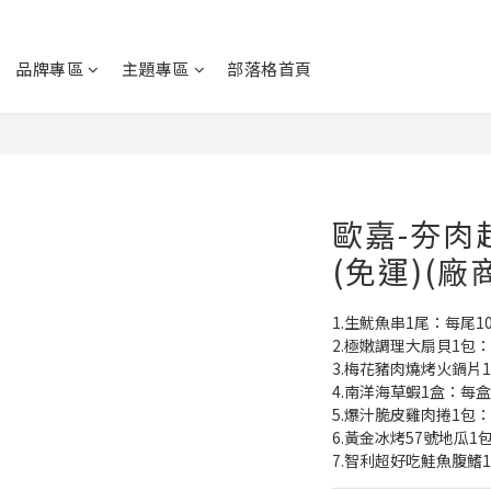
品牌專區
主題專區
部落格首頁
歐嘉-夯肉
(免運)(廠
1.生魷魚串1尾：每尾10
2.極嫩調理大扇貝1包：
3.梅花豬肉燒烤火鍋片1
4.南洋海草蝦1盒：每盒
5.爆汁脆皮雞肉捲1包：
6.黃金冰烤57號地瓜1
7.智利超好吃鮭魚腹鰭1