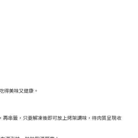
吃得美味又健康。
，再串籤，只要解凍後即可放上烤架調味，待肉質呈現收