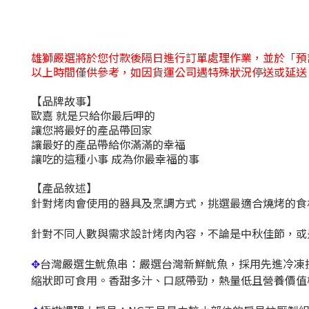
雄獅嚴選將於您付款後隔日進行訂單處理作業，並於「預
以上時間僅供參考，如因貨運公司遇特殊狀況停送或延送
【品牌故事】
歐嘉 就是只給你最后呷的
讓您將最好的產品帶回家
讓最好的產品帶給你滿滿的幸福
讓吃的這種小事 成為你最幸福的事
【產品敘述】
針對烤肉會使用的器具及烹調方式，挑選最適合燒烤的食
針對不同人數與需求設計烤肉內容，不論是中秋佳節，或
台灣嚴選生魷魚串：嚴選台灣新鮮魷魚，採用先進冷凍
✥
縮狀即可食用。香甜多汁、口感帶勁，熱量低且營養價值