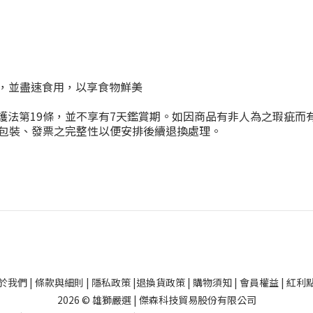
保存，並盡速食用，以享食物鮮美
者保護法第19條，並不享有7天鑑賞期。如因商品有非人為之瑕疵
包裝、發票之完整性以便安排後續退換處理。
於我們
|
條款與細則
|
隱私政策
|
退換貨政策
|
購物須知
|
會員權益
|
紅利
2026 © 雄獅嚴選 | 傑森科技貿易股份有限公司