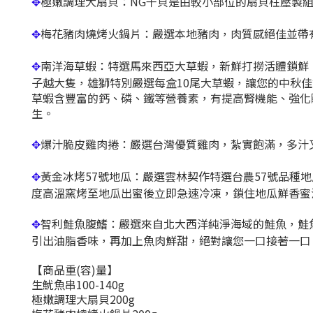
極嫩調理大扇貝：NG干貝是由較小部位的扇貝柱壓製
✥
梅花豬肉燒烤火鍋片：嚴選本地豬肉，肉質感絕佳並帶
✥
南洋海草蝦：特選馬來西亞大草蝦，新鮮打撈活體鎖鮮
✥
子越大隻，雄獅特別嚴選每盒10尾大草蝦，讓您的中秋
草蝦含豐富的鈣、磷、鐵等營養素，有提高腎機能、強化
生。
爆汁脆皮雞肉捲：嚴選台灣優質雞肉，紮實飽滿，多汁
✥
黃金冰烤57號地瓜：嚴選雲林契作特選台農57號品種
✥
度高溫窯烤至地瓜出蜜後立即急速冷凍，鎖住地瓜鮮香蜜
智利鮭魚腹鰭：嚴選來自北大西洋純淨海域的鮭魚，鮭
✥
引出油脂香味，再加上魚肉鮮甜，絕對讓您一口接著一口
【商品重(容)量】
生魷魚串100-140g
極嫩調理大扇貝200g