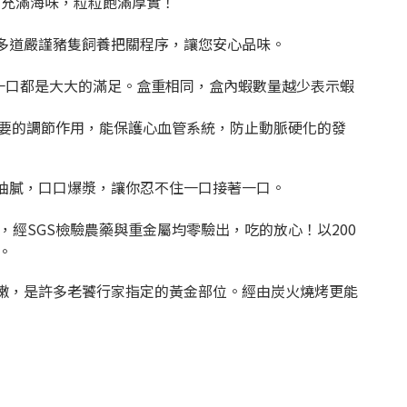
，充滿海味，粒粒飽滿厚實！
多道嚴謹豬隻飼養把關程序，讓您安心品味。
一口都是大大的滿足。盒重相同，盒內蝦數量越少表示蝦
要的調節作用，能保護心血管系統，防止動脈硬化的發
油膩，口口爆漿，讓你忍不住一口接著一口。
經SGS檢驗農藥與重金屬均零驗出，吃的放心！以200
。
嫩，是許多老饕行家指定的黃金部位。經由炭火燒烤更能