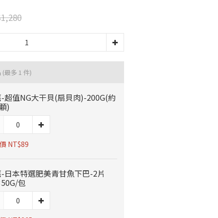
1,280
品
(最多 1 件)
-超值NG大干貝(扇貝肉)-200G(約
7顆)
價 NT$89
-日本特選肥美青甘魚下巴-2片
350G/包