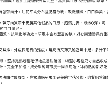
組合而成，經加工處理後外型完整，品質與口感依然是鮮甜軟嫩
有濃郁肉汁，油花平均分布且肥瘦分明，軟嫩細緻，口口鮮美。
，彈牙肉質帶來更勝其他蝦品的口感，飽滿扎實、緊緻Q彈，每
佳節口口滿足。
體質、抗氧化等功效。草蝦中含有豐富的鎂，對心臟活動具有重
又鮮嫩，外皮採用真的雞皮，燒烤後又薄又脆香氣十足，多汁不
地瓜，堅持完熟栽種確保地瓜香甜飽滿，特選小規格尺寸自然收成，
汁。完全不加糖，成分單純可帶皮一同食用喔，冰的熱的都好吃
魚腹鰭位於腹部，豐富油脂呈現出完美的雪花分佈，肉質肥軟細
。