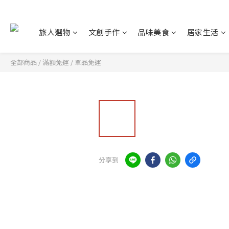
旅人選物
文創手作
品味美食
居家生活
全部商品
/
滿額免運
/
單品免運
分享到