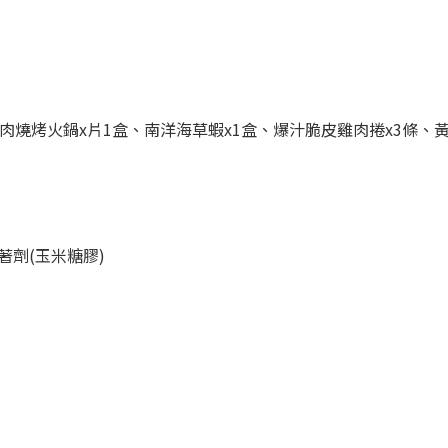
肉燒烤火鍋x片1盒、南洋海草蝦x1盒、爆汁脆皮雞肉捲x3條、黃
劑(玉米糖膠)