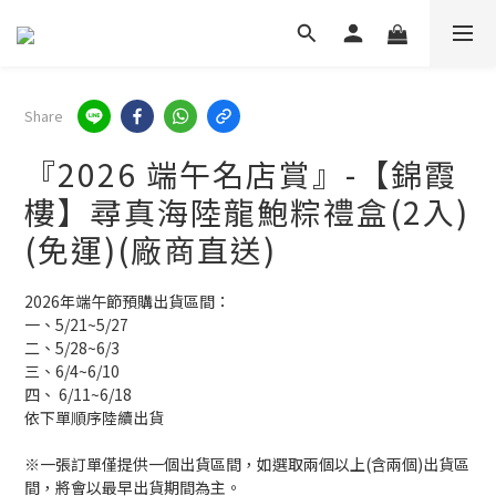
Share
『2026 端午名店賞』-【錦霞
樓】尋真海陸龍鮑粽禮盒(2入)
(免運)(廠商直送)
2026年端午節預購出貨區間：
一、5/21~5/27
二、5/28~6/3
三、6/4~6/10
四、 6/11~6/18
依下單順序陸續出貨
※一張訂單僅提供一個出貨區間，如選取兩個以上(含兩個)出貨區
間，將會以最早出貨期間為主。