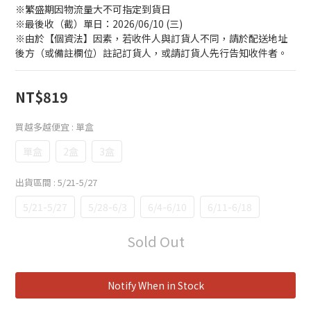
※繁盛期因物流量大不可指定到貨日
※最後收（截）單日：2026/06/10 (三)
※由於【個資法】因素，若收件人與訂貨人不同，請於配送地址
後方（或備註欄位）註記訂貨人，或請訂貨人先行告知收件者。
NT$819
買越多越便宜
: 單盒
單盒
2盒
3盒
出貨區間
: 5/21-5/27
5/21-5/27
5/28-6/3
6/4-6/10
6/11-6/18
Sold Out
Notify When in Stock