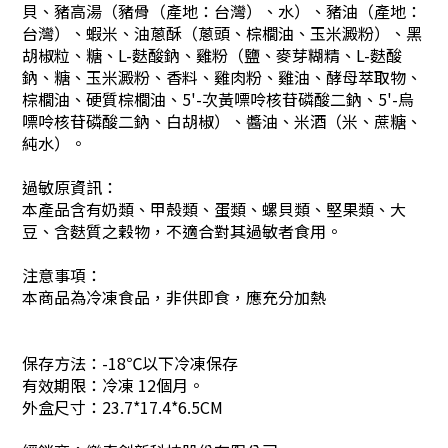
貝、豬高湯（豬骨（產地：台灣）、水）、豬油（產地：
台灣）、蝦米、油蔥酥（蔥頭、棕櫚油、玉米澱粉）、黑
胡椒粒、糖、L-麩酸鈉、雞粉（鹽、麥芽糊精、L-麩酸
鈉、糖、玉米澱粉、香料、雞肉粉、雞油、酵母萃取物、
棕櫚油、硬質棕櫚油、5'-次黃嘌呤核苷磷酸二鈉、5'-烏
嘌呤核苷磷酸二鈉、白胡椒）、醬油、米酒（米、蔗糖、
純水）。
過敏原資訊：
本產品含有奶類、甲殼類、蛋類、螺貝類、堅果類、大
豆、含麩質之穀物，不適合對其過敏者食用。
注意事項：
本商品為冷凍食品，非供即食，應充分加熱
保存方法：-18℃以下冷凍保存
有效期限：冷凍 12個月。
外盒尺寸：23.7*17.4*6.5CM