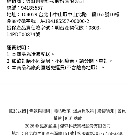
經銷商：樂奇創新科技股份有限公司
統編：94185557
地址：104029 台北市中山區中山北路二段162號10樓
食品登錄字號：A-194185557-00000-2
投保產品責任險字號：明台產物保險：0803-
14PDT00874號
運費説明：
1. 本商品為冷凍配送。
2. 如欲訂購不同溫層、不同廠商，請分開下單訂。
3. 本商品為廠商直送免運費(不含離島地區）。
關於我們
|
條款與細則
|
隱私政策
|
退換貨政策
|
購物須知
|
會員
權益
|
紅利點數
2026 © 雄獅嚴選 | 傑森科技貿易股份有限公司
地址：台北市內湖區石潭路151號 | 客服電話: 02-7728-3330