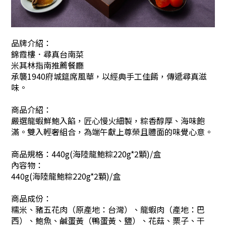
品牌介紹：
錦霞樓．尋真台南菜
米其林指南推薦餐廳
承襲1940府城筵席風華，以經典手工佳餚，傳遞尋真滋
味。
商品介紹：
嚴選龍蝦鮮鮑入餡，匠心慢火細製，粽香醇厚、海味飽
滿。雙入輕奢組合，為端午獻上尊榮且體面的味覺心意。
商品規格：440g(海陸龍鮑粽220g*2顆)/盒
內容物：
440g(海陸龍鮑粽220g*2顆)/盒
商品成份：
糯米、豬五花肉（原產地：台灣）、龍蝦肉（產地：巴
西）、鮑魚、鹹蛋黃（鴨蛋黃、鹽）、花菇、栗子、干