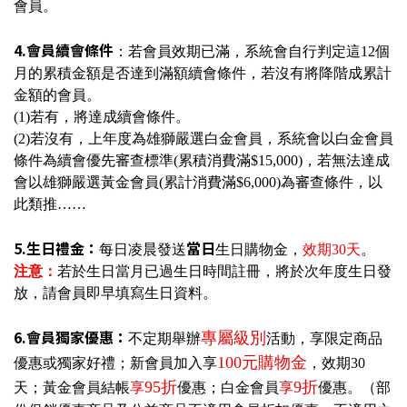
會員。
4.會員續會條件
：若會員效期已滿，系統會自行判定這12個
月的累積金額是否達到滿額續會條件，若沒有將降階成累計
金額的會員。
(1)若有，將達成續會條件。
(2)若沒有，上年度為雄獅嚴選白金會員，系統會以白金會員
條件為續會優先審查標準(累積消費滿$15,000)，若無法達成
會以雄獅嚴選黃金會員(累計消費滿$6,000)為審查條件，以
此類推……
5.生日禮金：
當日
每日凌晨發送
生日購物金
，
效期30天
。
注意：
若於生日當月已過生日時間註冊，將於次年度生日發
放，請會員即早填寫生日資料。
6.會員獨家優惠：
專屬級別
不定期舉辦
活動，享限定商品
100元購物金
優惠或獨家好禮
；新會員加入享
，效期30
95折
9折
天
；
黃金會員結帳
享
優惠
；
白金會員
享
優惠
。（部