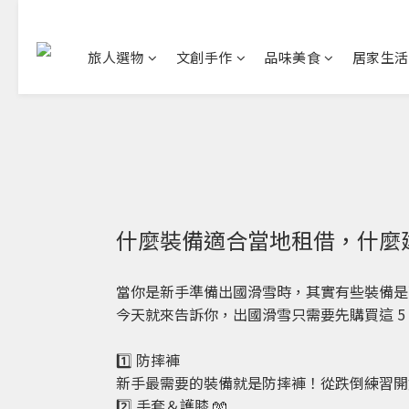
旅人選物
文創手作
品味美食
居家生活
什麼裝備適合當地租借，什麼
當你是新手準備出國滑雪時，其實有些裝備是
今天就來告訴你，出國滑雪只需要先購買這 5
1️⃣ 防摔褲
新手最需要的裝備就是防摔褲！從跌倒練習開
2️⃣ 手套＆護膝 🧤