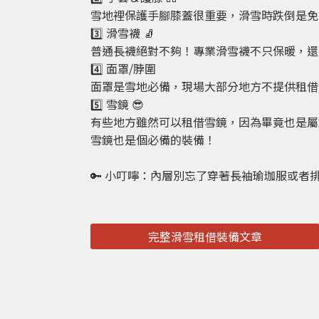
雪地裡保護手腳膝蓋很重要，滑雪時跌倒是免
3️⃣ 滑雪襪 🧦
普通長襪絕對不夠！專業滑雪襪不只保暖，還
4️⃣ 面罩/脖圍
面罩是雪地必備，現場大部分地方不提供租借
5️⃣ 雪鏡 😎
有些地方雖然可以租借雪鏡，因為畢竟也是屬
雪鏡也是個必備的裝備！
🔑 小叮嚀：內層別忘了穿著長袖瑜珈服或者
完整滑雪租借裝備文章