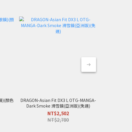
鏡)(顏色
DRAGON-Asian Fit DX3 L OTG-MANGA-
DRAGON-Asian
Dark Smoke 滑雪鏡(亞洲版)(免運)
White 滑雪
NT$2,502
NT$2,780