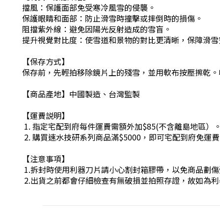
擋風：保護面部免受寒冷風雪的侵襲。
保護眼睛和面部：防止滑雪時撞擊或摔倒時的損傷。
阻擋紫外線：避免因陽光反射造成的雪盲。
提升視覺對比度：使雪道和景物的對比更清晰，保障滑雪
【保存方式】
保存前，先輕拍移除鏡片上的殘雪，並用軟布按壓擦乾。
【商品產地】中國製造、台灣監製
【運費説明】
1. 指定宅配到府每件運費需額外加$85(不含離島地區）
2. 購買速水技研系列商品滿$5000，即可宅配到府免運
【注意事項】
1.拆封時使用利器刀片請小心割封箱膠帶，以免商品劃傷
2.出貨之前都會仔細檢查有無破損並拍照存證，故如為