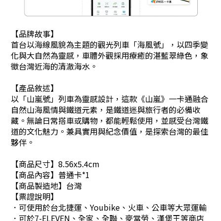
【品牌故事
】
首台以海線風貌為主題的
觀光列車「海風號
」，
以四季變
化與大自然為靈感，車體外觀採用療癒的湛藍翠綠色，象
徵台灣近海的清澈海水。
【產品敘述】
以「山嵐號」列車為靈感設計，這款《山嵐》一卡通融合
自然山海風情與鐵道元素，是鐵道迷與旅行者的必備收
藏。無論日常搭車或購物，都能輕鬆使用，並感受台灣鐵
道的文化魅力。兼具實用與紀念價值，是探索台灣的最佳
夥伴。
【商品尺寸】8.56x5.4cm
【商品內容】普通卡*1
【商品製造地】台灣
【票證說明】
．可使用於台北捷運、Youbike、火車、公車等大眾運輸
．可於7-ELEVEN、全家、全聯、麥當勞、漢堡王等商店