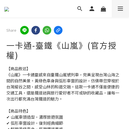
Share
一卡通-臺鐵《山嵐》(官方授
權)
【商品敘述】
《山嵐》一卡通靈感來自臺鐵山嵐號列車，完美呈現台灣山海之
間的自然美景。黃綠色車身與弧形車窗的設計，仿佛帶您穿梭於
台灣縱谷之間，感受山林的和諧交融。這款一卡通不僅是便捷的
交通工具，還是鐵道迷與旅行愛好者不可或缺的收藏品，讓每一
次出行都充滿台灣鐵道的魅力。
【商品特色】
✔ 山嵐車頭造型，濃厚旅遊氛圍
✔ 弧形車窗設計，復刻經典細節