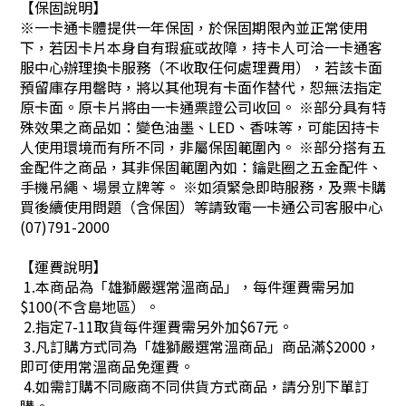
【
保固說明
】
※一卡通卡體提供一年保固，於保固期限內並正常使用
下，若因卡片本身自有瑕疵或故障，持卡人可洽一卡通客
服中心辦理換卡服務（不收取任何處理費用），若該卡面
預留庫存用罄時，將以其他現有卡面作替代，恕無法指定
原卡面。原卡片將由一卡通票證公司收回。 ※部分具有特
殊效果之商品如：變色油墨、LED、香味等，可能因持卡
人使用環境而有所不同，非屬保固範圍內。 ※部分搭有五
金配件之商品，其非保固範圍內如：鑰匙圈之五金配件、
手機吊繩、場景立牌等。 ※如須緊急即時服務，及票卡購
買後續使用問題（含保固）等請致電一卡通公司客服中心
(07)791-2000
【運費說明】
1.本商品為「雄獅嚴選常溫商品」，每件運費需另加
$100(不含島地區）。
2.指定7-11取貨每件運費需另外加$67元。
3.凡訂購方式同為「雄獅嚴選常溫商品」商品滿$2000，
即可使用常溫商品免運費。
4.如需訂購不同廠商不同供貨方式商品，請分別下單訂
購。