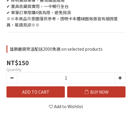
✔ 鮮明黃綠車身，展現鐵道風格
✔ 兼具收藏與實用，一卡暢行全台
✔ 單筆訂單限購4張為限，避免囤貨
※※本商品示意圖僅供參考，透明卡本體線圈每張皆有細微差
異，敬請見諒※※
雄獅嚴選常溫配送2000免運 on selected products
NT$150
Quantity
ADD TO CART
BUY NOW
Add to Wishlist