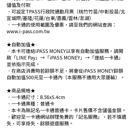
儲值及付款
．可設定TPASS行政院通勤月票（桃竹竹苗/中彰投苗/北
宜城際/基隆/花蓮/台東/嘉義/雲林/澎湖）
．一卡通的使用範圍及優惠，請至我們的網站查詢：
www.i-pass.com.tw
★自動加值★
．本卡可連結iPASS MONEY以享有自動加值服務，請開
啟「LINE Pay」→「iPASS MONEY」→「連結一卡通」
並依指示完成。
．在商店消費時若餘額不足，將會從iPASS MONEY餘額
自動加值500元至一卡通內（本服務不適用大眾運輸）。
★商品規格★
．一卡通尺寸：8.56x5.4cm
．一卡通票種：普通卡
．本卡為無記名一卡通普通卡，卡片售價不含儲值金額。
．歡迎至一卡通網站辦理免費的「記名服務」，若不慎遺
失，可享掛失、餘額退還服務。