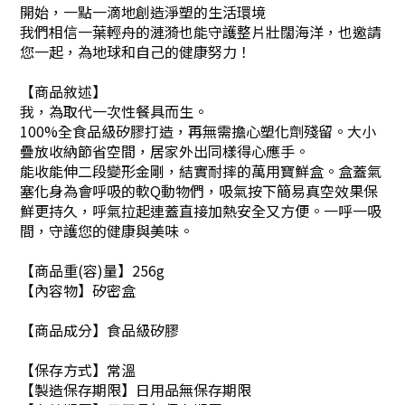
開始，一點一滴地創造淨塑的生活環境
我們相信一葉輕舟的漣漪也能守護整片壯闊海洋，也邀請
您一起，為地球和自己的健康努力！
【商品敘述】
我，為取代一次性餐具而生。
100%全食品級矽膠打造，再無需擔心塑化劑殘留。大小
疊放收納節省空間，居家外出同樣得心應手。
能收能伸二段變形金剛，結實耐摔的萬用寶鮮盒。盒蓋氣
塞化身為會呼吸的軟Q動物們，吸氣按下簡易真空效果保
鮮更持久，呼氣拉起連蓋直接加熱安全又方便。一呼一吸
間，守護您的健康與美味。
【商品重(容)量】256g
【內容物】矽密盒
【商品成分】食品級矽膠
【保存方式】常溫
【製造保存期限】日用品無保存期限