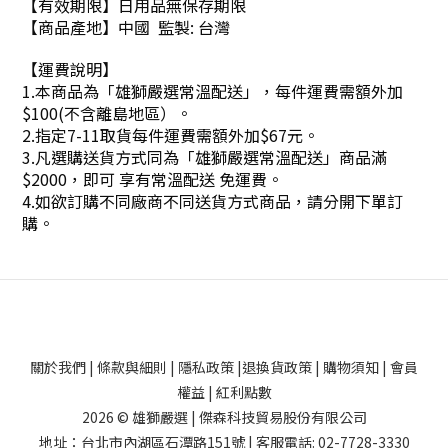
【有效期限】日用品無保存期限
【商品產地】中國 監製: 台灣
【運費說明】
1.本商品為「雄獅嚴選常溫配送」，每件運費需額外加
$100(不含離島地區）。
2.指定7-11取貨每件運費需額外加$67元。
3.凡選購送貨方式同為「雄獅嚴選常溫配送」商品滿
$2000，即可 享有常溫配送 免運費。
4.如欲訂購不同廠商不同送貨方式商品，請分開下單訂
購。
關於我們
|
條款與細則
|
隱私政策
|
退換貨政策
|
購物須知
|
會員
權益
|
紅利點數
2026 © 雄獅嚴選 | 傑森科技貿易股份有限公司
地址：台北市內湖區石潭路151號 | 客服電話: 02-7728-3330