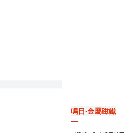
鳴日‧金屬磁鐵