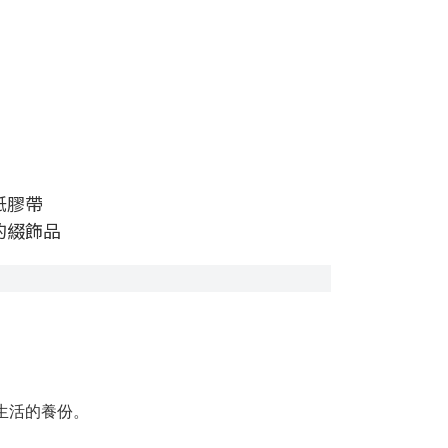
紙膠帶
的綴飾品
為生活的養份。