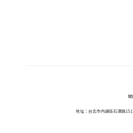
關
地址：台北市內湖區石潭路151號 | 客服電