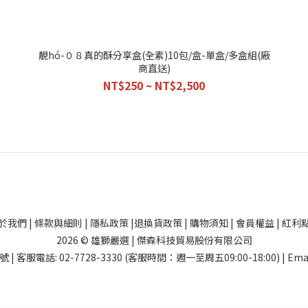
靚hó-０８真的酥分享盒(全素)10包/盒-單盒/多盒組(廠
商直送)
NT$250 ~ NT$2,500
於我們
|
條款與細則
|
隱私政策
|
退換貨政策
|
購物須知
|
會員權益
|
紅利
2026 © 雄獅嚴選 | 傑森科技貿易股份有限公司
話: 02-7728-3330 (客服時間：週一至周五09:00-18:00) | Email: li