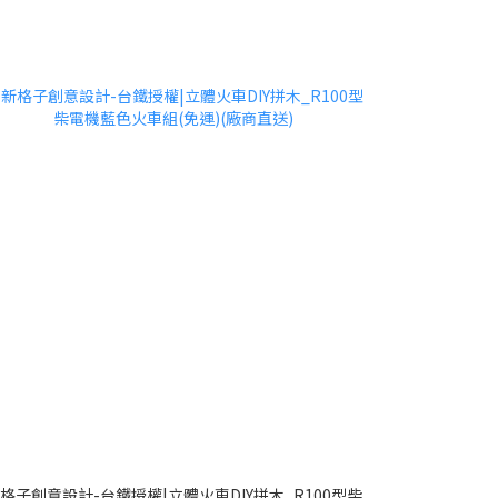
格子創意設計-台鐵授權|立體火車DIY拼木_R100型柴