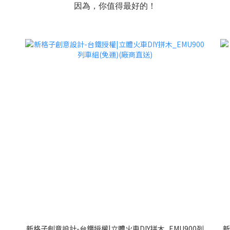
因為，你值得最好的！
新格子創意設計-台鐵授權|立體火車DIY拼木_EMU900列
新