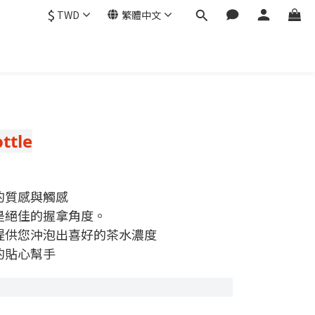
$
TWD
繁體中文
ttle
的質感與觸感
是絕佳的握拿角度。
提供您沖泡出喜好的茶水濃度
的貼心幫手