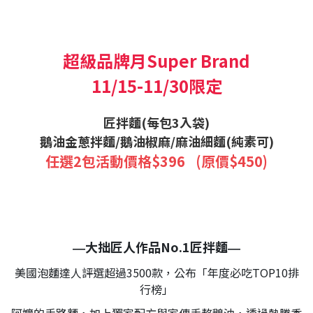
超級品牌月Super Brand
11/15-11/30
限定
匠拌麵(每包3入袋)
鵝油金蔥拌麵/鵝油椒麻/麻油細麵(純素可)
任選2包活動價格$396 (原價$450)
大拙匠人作品No.1匠拌麵
—
—
美國泡麵達人評選超過3500款，公布「年度必吃TOP10排
行榜」