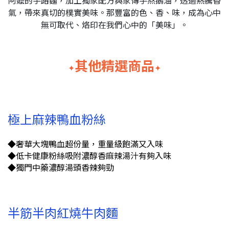
阿嬤的手路麵，加上獨家配方與家傳手熬鵝油，透過熱騰香
氣，帶來真切的樸實美味。那豐富的色、香、味，成為心中
無可取代、烙印在我們心中的「美味」。
其他精選商品
✦
✦
極上麻辣鴨血粉絲
◆奢華大塊鴨血超份量，重量級飽滿又入味
◆低卡健康粉絲吸附濃醇香麻辣湯汁有夠入味
◆獨門中藥濃醇湯頭香辣夠勁
半筋半肉紅燒牛肉麵