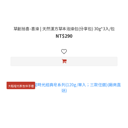
草創拾喜-喜澡 | 天然漢方草本泡澡包(分享包) 30g*3入/包
NT$290
大稻埕代表性伴手禮