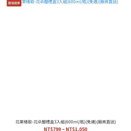
醋進健康
花果椿妝-花朵醋禮盒3入組(600ml/瓶)(免運)(廠商直送)
NT$799 ~ NT$1,050