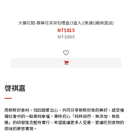
大鋤花間-蝶舞花茶茶包禮盒(3盒入)(免運)(廠商直送)
NT$815
NT$865
啓祺嘉
用新鮮好食材，找回啟蒙出心，共同分享新鮮好食的美好，感受複
雜社會中的一點單純幸福。秉持初心「純粹自然、無添加、無負
擔」的研發理念堅持實行，希望能讓更多人受惠，更讓吃到食物的
原味的夢想實現。