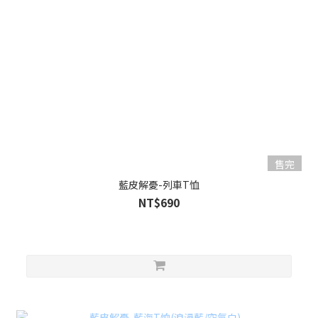
售完
藍皮解憂-列車T恤
NT$690