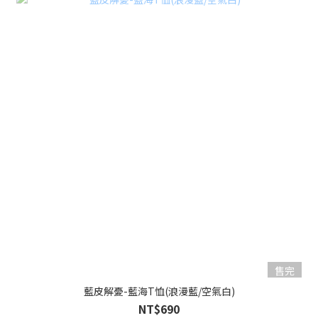
售完
藍皮解憂-藍海T恤(浪漫藍/空氣白)
NT$690