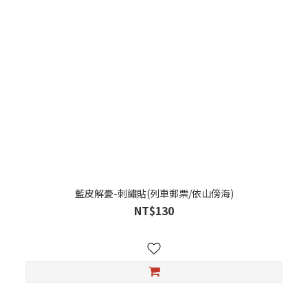
藍皮解憂-刺繡貼(列車郵票/依山傍海)
NT$130