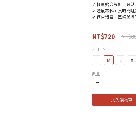
✔ 輕量貼合設計，靈活
✔ 透氣布料，長時間運
✔ 適合滑雪、單板與極
NT$720
NT$8
尺寸
: M
S
M
L
XL
數量
加入購物車