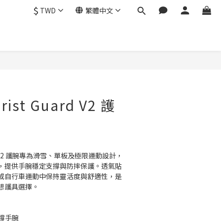
$
TWD
繁體中文
立即購買
ist Guard V2 護
uard V2 護腕專為滑雪、單板及極限運動設計，
，提供手腕穩定支撐與防摔保護。透氣貼
或自行車運動中保持靈活度與舒適性，是
想護具選擇。
撐手腕