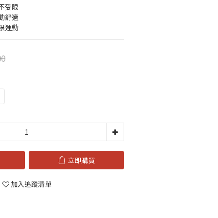
不受限
動舒適
限運動
00
立即購買
加入追蹤清單