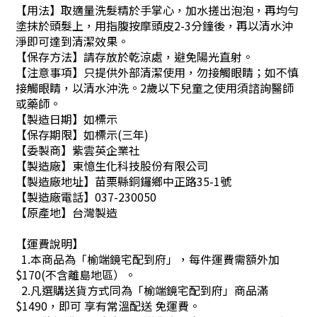
【用法】取適量洗髮精於手掌心，加水搓出泡泡，再均勻
塗抹於頭髮上，用指腹按摩頭皮2-3分鐘後，再以清水沖
淨即可達到清潔效果。
【保存方法】請存放於乾涼處，避免陽光直射。
【注意事項】只提供外部清潔使用，勿接觸眼睛；如不慎
接觸眼睛，以清水沖洗。2歲以下兒童之使用須諮詢醫師
或藥師。
【製造日期】如標示
【保存期限】如標示(三年)
【委製商】紫雲英企業社
【製造廠】東憶生化科技股份有限公司
【製造廠地址】苗栗縣銅鑼鄉中正路35-1號
【製造廠電話】037-230050
【原產地】台灣製造
【運費說明】
1.本商品為「榆端鏡宅配到府」，每件運費需額外加
$170(不含離島地區）。
2.凡選購送貨方式同為「榆端鏡宅配到府」商品滿
$1490，即可 享有常溫配送 免運費。