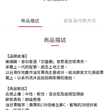
商品描述
送貨及付款方式
商品描述
【品牌故事】
榆端鏡，音似客語「您當靚」意思是您很漂亮。
承襲上一代的智慧，感念土地之恩。
以台灣在地農作油甘果為主要成分，結合節氣文化與苗栗
風土，以系列洗沐品拾回與家鄉的連結。
【商品敘述】
去屑止癢｜中性、乾性、混合型及皮屑型頭皮
節氣香氣｜靜謐橙香
油甘果植萃｜蘋果的138倍維生素C、藍莓的28倍抗氧