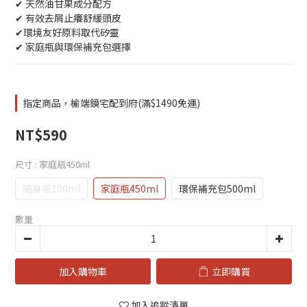
✔ 天然油甘果成分配方
✔ 有效去屑止癢舒緩頭皮
✔環境友好原料取代矽靈
✔ 家庭瓶與環保補充包選擇
指定商品，榆端鏡宅配到府(滿$1490免運)
NT$590
尺寸
: 家庭瓶450ml
隨身瓶100ml
家庭瓶450ml
環保補充包500ml
數量
加入購物車
立即購買
加入追蹤清單