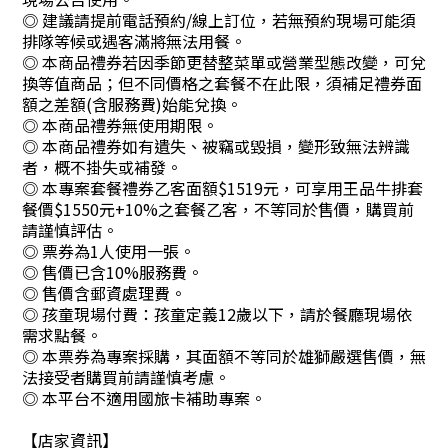
◎ 建議請提前電話預約/線上訂位，若無預約現場可能須
排隊等候或遇客滿將無法用餐。
◎ 本商品禮券若因季節更替整菜單或營業型態改變，可兌
換等值商品；但不同價格之套餐不在此限，須補足禮券面
額之差額(含服務費)始能兌換。
◎ 本商品禮券無使用期限。
◎ 本商品禮券如有遺失、被竊或毀損，變形致無法辨識
者，概不掛失或補發。
◎ 本專案套餐禮券乙客面額$1519元，可享用王品牛排套
餐價$1550元+10%之套餐乙客，不等同於售價，購買前
請謹慎評估。
◎ 票券為1人使用一張。
◎ 售價已含10%服務費。
◎ 售價含郵資處理費。
◎ 孩童現場付費：孩童定義12歲以下，請於餐廳現場依
需求點餐。
◎ 本票券為專案採購，其面額不等同於雄獅嚴選售價，無
法接受者購買前請謹慎考慮。
◎ 本平台不適用國旅卡補助專案。
【店家資訊】