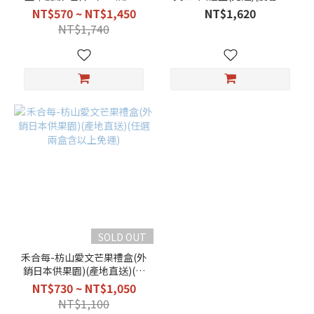
(免運)(農會直送)
送)
NT$570 ~ NT$1,450
NT$1,620
NT$1,740
SOLD OUT
禾合每-枋山愛文芒果禮盒(外
銷日本供果園)(產地直送)(任
選兩盒含以上免運)
NT$730 ~ NT$1,050
NT$1,100