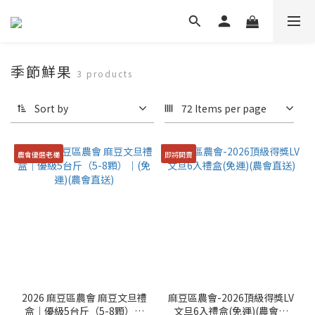
季節鮮果
3 products
Sort by
72 Items per page
農會優選老欉
即將開賣
2026 麻豆區農會 麻豆文旦禮
麻豆區農會-2026頂級得獎LV
盒｜優級5台斤（5-8顆）｜
文旦6入禮盒(免運)(農會直