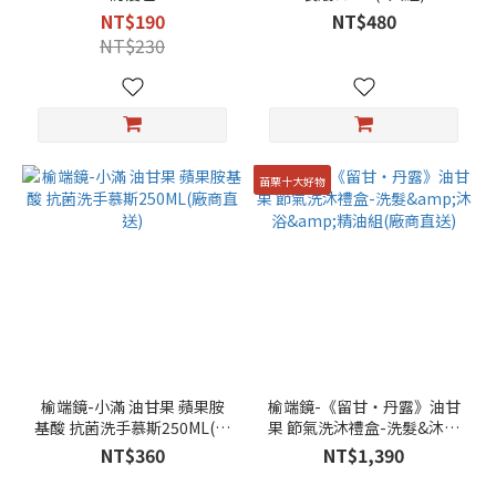
NT$190
NT$480
NT$230
苗栗十大好物
榆端鏡-小滿 油甘果 蘋果胺
榆端鏡-《留甘・丹露》油甘
基酸 抗菌洗手慕斯250ML(廠
果 節氣洗沐禮盒-洗髮&沐浴
商直送)
&精油組(廠商直送)
NT$360
NT$1,390