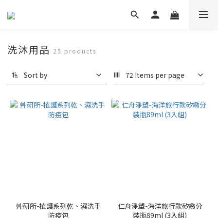
洗沐用品
25 products
Sort by
72 Items per page
艸研所-植護系列乾、濕洗手
仁舟淨塑-海洋旅行款矽緻分
防疫包
裝瓶89ml (3入組)