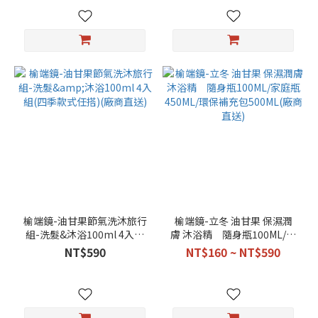
榆端鏡-油甘果節氣洗沐旅行
榆端鏡-立冬 油甘果 保濕潤
組-洗髮&沐浴100ml 4入組
膚 沐浴精 隨身瓶100ML/家
(四季款式任搭)(廠商直送)
庭瓶450ML/環保補充包
NT$590
NT$160 ~ NT$590
500ML(廠商直送)