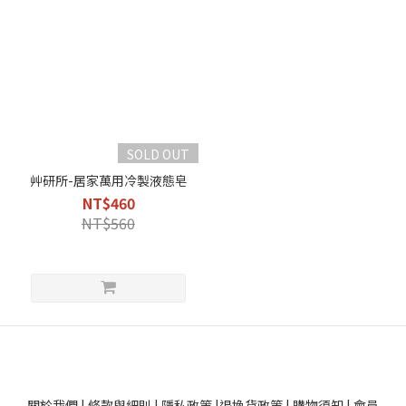
SOLD OUT
艸研所-居家萬用冷製液態皂
NT$460
NT$560
關於我們
|
條款與細則
|
隱私政策
|
退換貨政策
|
購物須知
|
會員