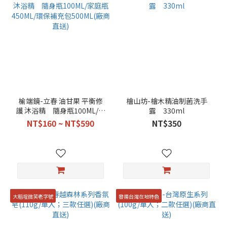
榆端鏡-立春 油甘果 平衡修
檜山坊-檜木精油制菌洗手
護 沐浴精 隨身瓶100ML/家
露 330ml
庭瓶450ML/環保補充包
NT$160 ~ NT$590
NT$350
500ML(廠商直送)
大稻埕微笑老字號
發揚台灣在地特色