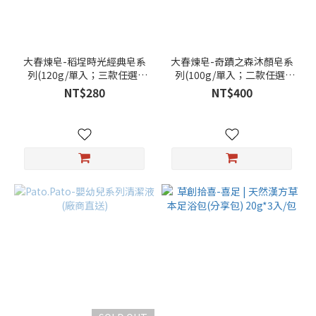
大春煉皂-稻埕時光經典皂系
大春煉皂-奇蹟之森沐顏皂系
列(120g/單入；三款任選)
列(100g/單入；二款任選)
(廠商直送)
(廠商直送)
NT$280
NT$400