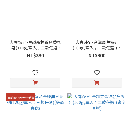
大春煉皂-春越森林系列香氛
大春煉皂-台灣原生系列
皂(110g/單入；三款任選)
(100g/單入；二款任選)(廠
(廠商直送)
商直送)
NT$380
NT$300
大稻埕代表性伴手禮