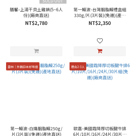
SOLD OUT
膳馨-上湯干貝土雞鍋(5~6人
第一鰻波-台灣胭脂鰻禮盒組
份)(廠商直送)
330g/片(3片裝)(免運)(產地
直送)
NT$2,780
NT$2,350
雲林│外銷日本好味道
適合2-3人
第一鰻波-白燒胭脂鰻250g/
歐嘉-美國霜降厚切板腱牛排
片(3片裝)(免運)(產地直送)
6片/10片/16片/24片/30片組