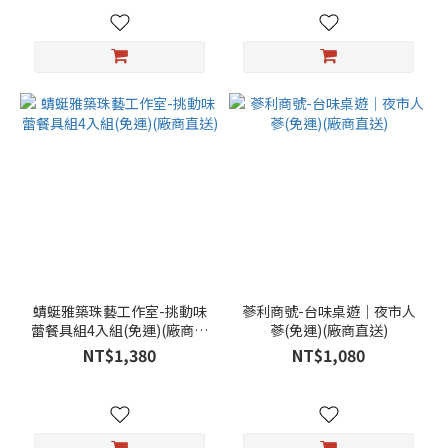
蜻蜓雅築珠藝工作室-挑動味
蔘利商號-台味桌遊｜夜市人
蕾餐具組4入組(免運)(廠商直
蔘(免運)(廠商直送)
送)
NT$1,380
NT$1,080