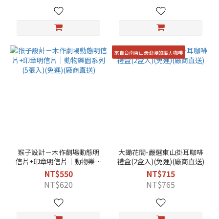
來自台南東山最浪漫的職人咖啡
猴子設計－木作劇場動態明
大鋤花間-嚴選東山掛耳咖啡
信片+印章明信片│動物樂園
禮盒(2盒入)(免運)(廠商直送)
系列(5張入)(免運)(廠商直送)
NT$550
NT$715
NT$620
NT$765