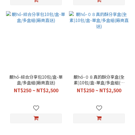
靚hó-綜合分享包10包/盒-單
靚hó-０８真的酥分享盒(全
盒/多盒組(廠商直送)
素)10包/盒-單盒/多盒組(廠
商直送)
NT$250 ~ NT$2,500
NT$250 ~ NT$2,500