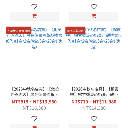
五星飯店嚴選禮盒
港式流心必吃
【2026中秋名店賞】【北投
【2026中秋名店賞】【錦霞
老爺酒店】黑金菠蘿蛋黃酥
樓】錦甘蟹流心奶黃月餅禮
禮盒(6入)(1盒/2盒/4盒/5
盒(6入)(1盒/2盒/4盒/5盒/20
NT$819 ~ NT$13,980
NT$719 ~ NT$11,980
盒/20盒)(免運)
盒)(免運)
NT$16,380
NT$14,380