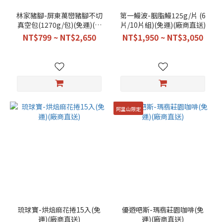
林家豬腳-屏東萬巒豬腳不切
第一鰻波-胭脂鰻125g/片 (6
真空包(1270g/包)(免運)(廠
片/10片組)(免運)(廠商直送)
商直送)(孝親添福首選)
NT$799 ~ NT$2,650
NT$1,950 ~ NT$3,050
阿里山限定
琉球寶-烘焙麻花捲15入(免
優遊吧斯-瑪翡莊園咖啡(免
運)(廠商直送)
運)(廠商直送)