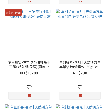
素食者可享用
華秝農場-古早味茶油拌醬手
草創拾喜-喜月 | 天然漢方草
工麵線6入組(免運)(廠商直
本藥浴包(分享包) 30g*3入/
送)
包
NT$1,200
NT$290