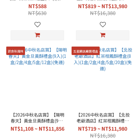
直送)(滿四盒就免運)
盒(6入)(1盒/2盒/4盒/5盒/20
NT$588
NT$819 ~ NT$13,980
盒)(免運)
NT$630
NT$16,380
蔬食新風味
五星飯店嚴選禮盒
【2026中秋名店賞】【陽明
【2026中秋名店賞】【北投
春天】黃金旦黃酥禮盒(9入)
老爺酒店】紅茶柑鳳酥禮盒
(1盒/2盒/4盒/5盒/12盒)(免
(8入)(1盒/2盒/4盒/5盒/20
NT$1,108 ~ NT$11,856
NT$719 ~ NT$11,980
運)
盒)(免運)
NT$16,380