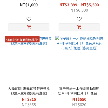
(綜合口味)(免運)(廠商直送)
NT$1,000
NT$3,399 ~ NT$5,500
NT$6,000
~來自台南東山 最浪漫的花茶~
大鋤花間-蝶舞花茶茶包禮盒
猴子設計－木作劇場動態明
(3盒入)(免運)(廠商直送)
信片+印章明信片│印像台灣
系列(5張入)(免運)(廠商直送)
NT$815
NT$550
NT$865
NT$620