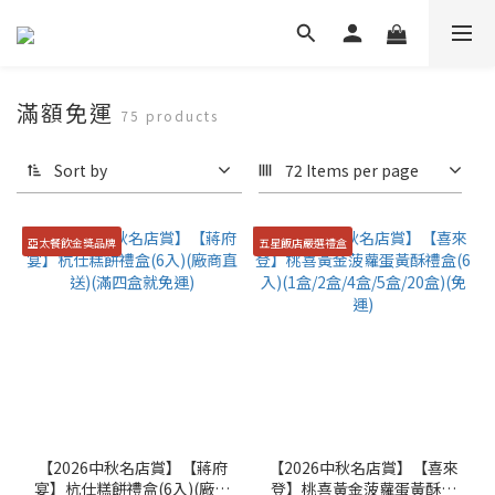
滿額免運
75 products
Sort by
72 Items per page
亞太餐飲金獎品牌
五星飯店嚴選禮盒
【2026中秋名店賞】【蔣府
【2026中秋名店賞】【喜來
宴】杭仕糕餅禮盒(6入)(廠商
登】桃喜黃金菠蘿蛋黃酥禮