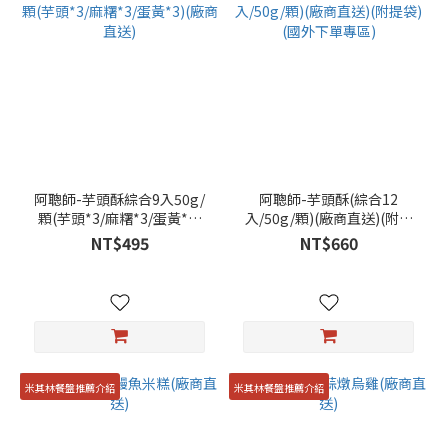
阿聰師-芋頭酥綜合9入50g/
阿聰師-芋頭酥(綜合12
顆(芋頭*3/麻糬*3/蛋黃*3)
入/50g/顆)(廠商直送)(附提
(廠商直送)
袋) (國外下單專區)
NT$495
NT$660
米其林餐盤推薦介紹
米其林餐盤推薦介紹