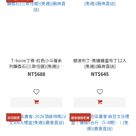
T-bone丁骨-紅色小斗篷系
銀波布丁-焦糖雞蛋布丁12入
列擴香石(三款任選)(免運)(廠
(免運)(廠商直送)
商直送)
NT$688
NT$645
即將開賣
農會優選老欉