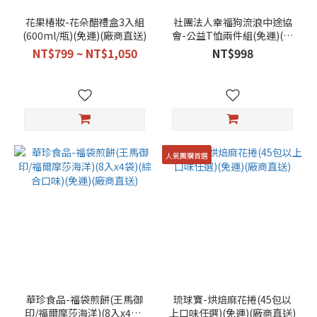
花果椿妝-花朵醋禮盒3入組
社團法人幸福狗流浪中途協
(600ml/瓶)(免運)(廠商直送)
會-公益T恤兩件組(免運)(廠
商直送)
NT$799 ~ NT$1,050
NT$998
人氣團購首選
華珍食品-福袋煎餅(王馬御
琉球寶-烘焙麻花捲(45包以
印/福爾摩莎海洋)(8入x4袋)
上口味任選)(免運)(廠商直送)