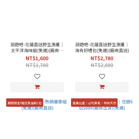
洄遊吧-花蓮直送野生漁獲│
洄遊吧-花蓮直送野生漁獲│
太平洋海味組(免運)(廠商直
海有好禮包(免運)(廠商直送)
送)
NT$1,600
NT$2,780
NT$1,780
NT$2,880
期間限定!贈送蔥油餅1包
嘉義出產｜必吃果乾，崇尚天然