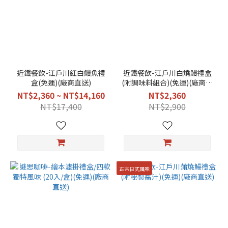
近鐵餐飲-江戶川紅白鰻魚禮
近鐵餐飲-江戶川白燒鰻禮盒
盒(免運)(廠商直送)
(附調味料組合)(免運)(廠商直
送)
NT$2,360 ~ NT$14,160
NT$2,360
NT$17,400
NT$2,900
正宗日式風味