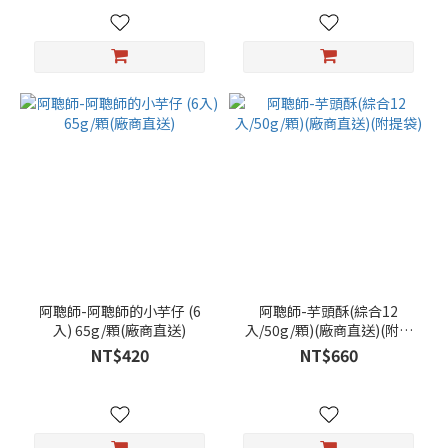
阿聰師-阿聰師的小芋仔 (6
阿聰師-芋頭酥(綜合12
入) 65g/顆(廠商直送)
入/50g/顆)(廠商直送)(附提
袋)
NT$420
NT$660