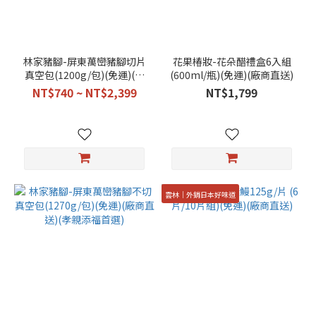
林家豬腳-屏東萬巒豬腳切片
花果椿妝-花朵醋禮盒6入組
真空包(1200g/包)(免運)(廠
(600ml/瓶)(免運)(廠商直送)
商直送)(孝親添福首選)
NT$740 ~ NT$2,399
NT$1,799
雲林│外銷日本好味道