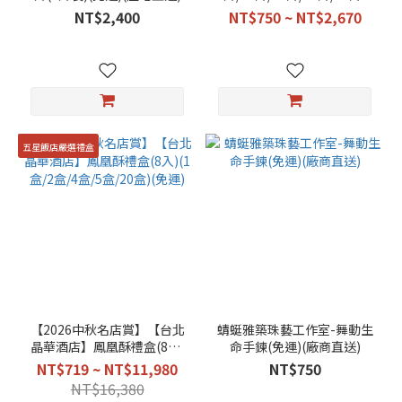
(免運)(廠商直送)
NT$2,400
NT$750 ~ NT$2,670
五星飯店嚴選禮盒
【2026中秋名店賞】【台北
蜻蜓雅築珠藝工作室-舞動生
晶華酒店】鳳凰酥禮盒(8入)
命手鍊(免運)(廠商直送)
(1盒/2盒/4盒/5盒/20盒)(免
NT$719 ~ NT$11,980
NT$750
運)
NT$16,380