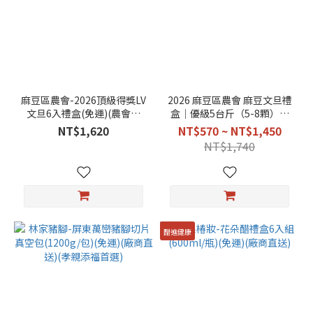
麻豆區農會-2026頂級得獎LV
2026 麻豆區農會 麻豆文旦禮
文旦6入禮盒(免運)(農會直
盒｜優級5台斤（5-8顆）｜
送)
(免運)(農會直送)
NT$1,620
NT$570 ~ NT$1,450
NT$1,740
醋進健康