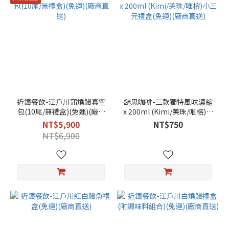
近鐵餐飲-江戶川蒲燒鰻真空
謎思咖啡-三款獨特風味濃縮
包(10尾/無禮盒)(免運)(廠商
x 200ml (Kimi/美珠/唯榕)小
直送)
三元禮盒(免運)(廠商直送)
NT$5,900
NT$750
NT$6,900