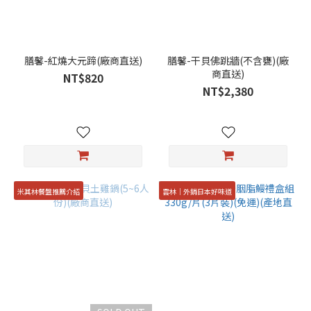
膳馨-紅燒大元蹄(廠商直送)
膳馨-干貝佛跳牆(不含甕)(廠
商直送)
NT$820
NT$2,380
米其林餐盤推薦介紹
雲林│外銷日本好味道