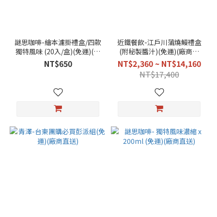
謎思咖啡-繪本濾掛禮盒/四款
近鐵餐飲-江戶川蒲燒鰻禮盒
獨特風味 (20入/盒)(免運)(廠
(附秘製醬汁)(免運)(廠商直
商直送)
送)
NT$650
NT$2,360 ~ NT$14,160
NT$17,400