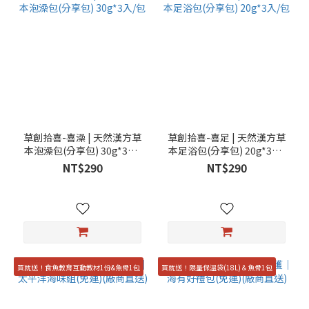
草創拾喜-喜澡 | 天然漢方草
草創拾喜-喜足 | 天然漢方草
本泡澡包(分享包) 30g*3入/
本足浴包(分享包) 20g*3入/
包
包
NT$290
NT$290
買就送！食魚教育互動教材1份&魚骨1包
買就送！限量保溫袋(18L)＆魚骨1包