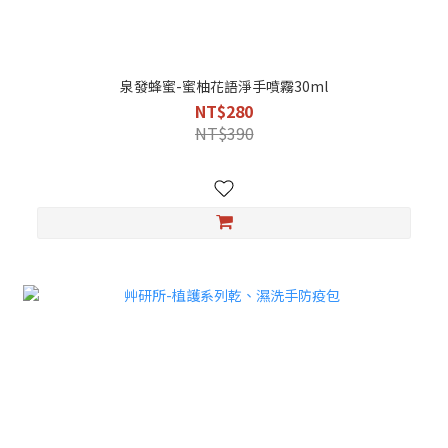
泉發蜂蜜-蜜柚花語淨手噴霧30ml
NT$280
NT$390