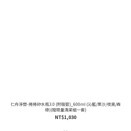
仁舟淨塑-捲捲矽水瓶3.0 (附吸管)_600ml (沁藍/栗沙/夜黑/森
綠)(贈限量清潔組一套)
NT$1,030