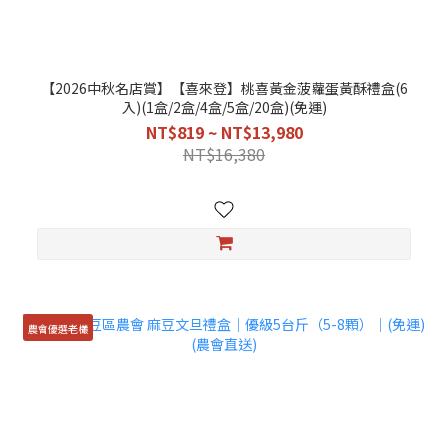
【2026中秋名店賞】【喜來登】桃喜黃金菠蘿蛋黃酥禮盒(6
入)(1盒/2盒/4盒/5盒/20盒)(免運)
NT$819 ~ NT$13,980
NT$16,380
農會優選老欉