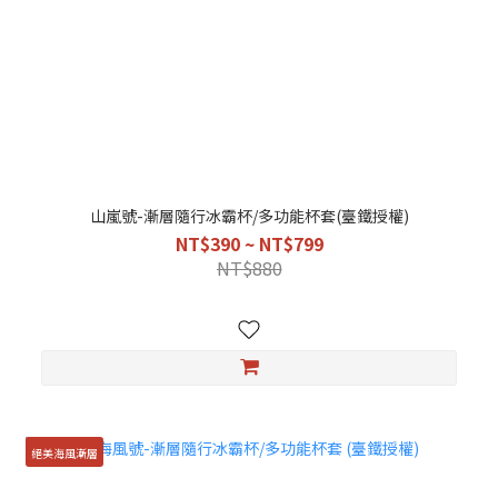
山嵐號-漸層隨行冰霸杯/多功能杯套(臺鐵授權)
NT$390 ~ NT$799
NT$880
絕美海風漸層