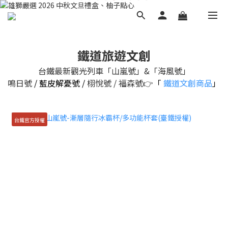
鐵道旅遊文創
台鐵最新觀光列車「山嵐號」&
「海風號」
鳴日號
/ 藍皮解憂號 /
栩悅號 / 福森號👉
「
鐵道文創商品
」
台鐵官方授權