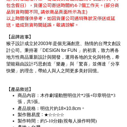
包含假日），貨運公司寄送時間約4-7個工作天。(部分商
品到貨時間不同, 請依商品頁面所示為主)
以上時間僅供參考，如因貨運公司遇特殊狀況停送或延
送，造成到貨時間延誤，敬請諒解。
【品牌故事】
是個充滿創意、熱情的台灣文創設
猴子設計
成立於2003年
計公司。秉持著
「DESIGN for FUN 」的初衷，
致力將各
地方性商品重新設計與開發，運用各地的文化與特色
，希
設計巧思
創造「樂趣」與「驚喜」並傳達「分享
望能藉由
快樂」的理念，帶給
人與人之間更多美好回憶。
【產品敘述】
商品內容：木作劇場動態明信片*2張+印章明信*3
張，共5張
。
。
產品規格：
明信片約18×10.8cm
：★☆☆☆☆
製作難易度
製作時間：約5-10分鐘(視每人操作時間)