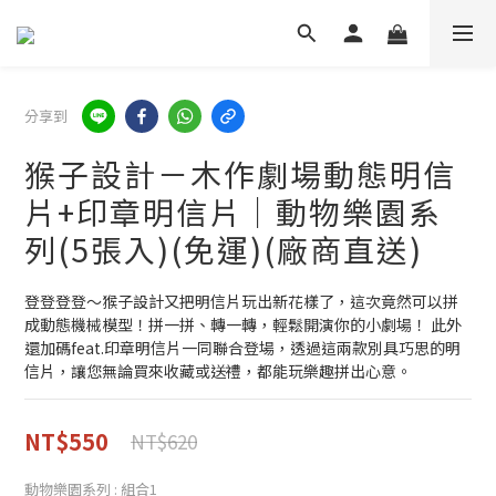
分享到
猴子設計－木作劇場動態明信
片+印章明信片│動物樂園系
列(5張入)(免運)(廠商直送)
登登登登～猴子設計又把明信片玩出新花樣了，這次竟然可以拼
成動態機械模型！拼一拼、轉一轉，輕鬆開演你的小劇場！ 此外
還加碼feat.印章明信片一同聯合登場，透過這兩款別具巧思的明
信片，讓您無論買來收藏或送禮，都能玩樂趣拼出心意。
NT$550
NT$620
動物樂園系列
: 組合1