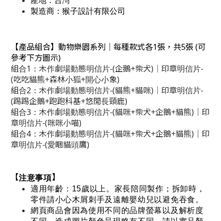
產地：台灣
製造商：猴子設計有限公司
【產品組合】動物樂園系列│每種款式各1張，共5張 (可
參考下方圖示)
組合1：木作劇場動態明信片-(企鵝+柴犬)│印章明信片-
(吃吃貓熊+森林小狐+開心小象)
組合2：木作劇場動態明信片-(貓熊+貓咪)│印章明信片-
(踢踢企鵝+跑跑科基+悠閒長頸鹿)
組合3：木作劇場動態明信片-(貓咪+柴犬+企鵝+貓熊)│印
章明信片-(咪咪小喵)
組合4：木作劇場動態明信片-(貓咪+柴犬+企鵝+貓熊)│印
章明信片-(愛睏貓頭鷹)
【
】
注意事項
適用年齡：15歲以上。家長陪同製作；拆卸時，
零件請小心木屑刺手及遠離嬰幼兒以避免吞食。
網頁商品會因為使用不同的品牌螢幕以及解析度