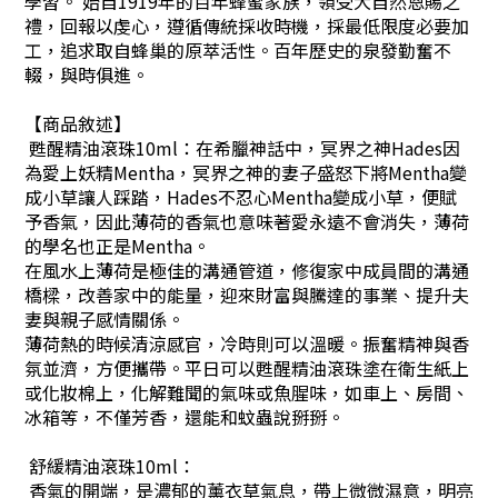
學習。 始自1919年的百年蜂蜜家族，領受大自然恩賜之
禮，回報以虔心，遵循傳統採收時機，採最低限度必要加
工，追求取自蜂巢的原萃活性。百年歷史的泉發勤奮不
輟，與時俱進。
【商品敘述】
甦醒精油滾珠10ml：在希臘神話中，冥界之神Hades因
為愛上妖精Mentha，冥界之神的妻子盛怒下將Mentha變
成小草讓人踩踏，Hades不忍心Mentha變成小草，便賦
予香氣，因此薄荷的香氣也意味著愛永遠不會消失，薄荷
的學名也正是Mentha。
在風水上薄荷是極佳的溝通管道，修復家中成員間的溝通
橋樑，改善家中的能量，迎來財富與騰達的事業、提升夫
妻與親子感情關係。
薄荷熱的時候清涼感官，冷時則可以溫暖。振奮精神與香
氛並濟，方便攜帶。平日可以甦醒精油滾珠塗在衛生紙上
或化妝棉上，化解難聞的氣味或魚腥味，如車上、房間、
冰箱等，不僅芳香，還能和蚊蟲說掰掰。
舒緩精油滾珠10ml：
香氣的開端，是濃郁的薰衣草氣息，帶上微微濕意，明亮