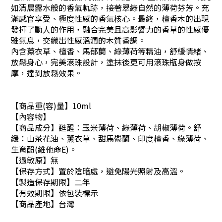
如清晨露水般的香氣軌跡，接著翠綠自然的薄荷芬芳。充
滿感官享受、極度性感的香氣核心。最終，檀香木的出現
發揮了動人的作用，融合完美且高影響力的香草的性感優
雅氣息，交織出性感溫潤的木質香調。
內含薰衣草、檀香、馬郁蘭、綠薄荷等精油，舒緩情緒、
放鬆身心，完美滾珠設計，塗抹後更可用滾珠瓶身做按
摩，達到放鬆效果。
【商品重(容)量】10ml
【內容物】
【商品成分】甦醒：玉米薄荷、綠薄荷、胡椒薄荷。舒
緩：山茶花油、薰衣草、甜馬鬱蘭、印度檀香、綠薄荷、
生育酚(維他命E)。
【過敏原】無
【保存方式】置於陰暗處，避免陽光照射及高溫。
【製造保存期限】二年
【有效期限】依包裝標示
【商品產地】台灣