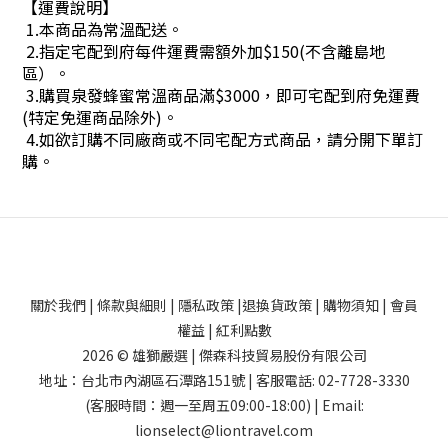
【運費說明】
1.本商品為常溫配送。
2.指定宅配到府每件運費需額外加$150(不含離島地
區）。
3.購買泉發蜂蜜常溫商品滿$3000，即可宅配到府免運費
(特定免運商品除外)。
4.如欲訂購不同廠商或不同宅配方式商品，請分開下單訂
購。
關於我們
|
條款與細則
|
隱私政策
|
退換貨政策
|
購物須知
|
會員
權益
|
紅利點數
2026 © 雄獅嚴選 | 傑森科技貿易股份有限公司
地址：台北市內湖區石潭路151號 | 客服電話: 02-7728-3330
(客服時間：週一至周五09:00-18:00) | Email:
lionselect@liontravel.com