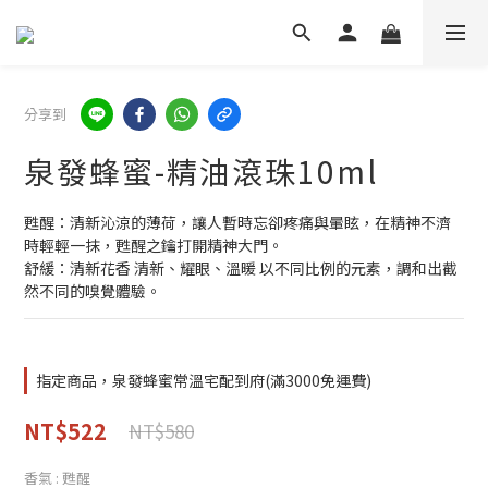
分享到
泉發蜂蜜-精油滾珠10ml
甦醒：清新沁涼的薄荷，讓人暫時忘卻疼痛與暈眩，在精神不濟
時輕輕一抹，甦醒之鑰打開精神大門。
舒緩：清新花香 清新、耀眼、溫暖 以不同比例的元素，調和出截
然不同的嗅覺體驗。
指定商品，泉發蜂蜜常溫宅配到府(滿3000免運費)
NT$522
NT$580
香氣
: 甦醒