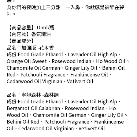
味，
為你們的夜晚加上三分甜，一入鼻，你就感覺被醉在夢
裡。
【商品容量】10ml/瓶
【內容物】香氛精油
【商品成分】
品名：加強版 -花木香
成份:Food Grade Ethanol、Lavender Oil High Alp、
Orange Oil Sweet、Rosewood Indian、Ho Wood Oil、
Chamomile Oil German、Ginger Lily Oil、Behini Oil
Red、Patchouli Fragrance、Frankincense Oil、
Cedarwood Oil Virginian、Vetivert Oil.
品名：寧靜森林 -森林調
成份:Food Grade Ethanol、Lavender Oil High Alp、
Bergamot Oil Calabrian、Rosewood Indian、Ho
Wood Oil、Chamomile Oil German、Ginger Lily Oil、
Behini Oil Red、Patchouli Fragrance、Frankincense
Oil、Cedarwood Oil Virginian、Vetivert Oil.