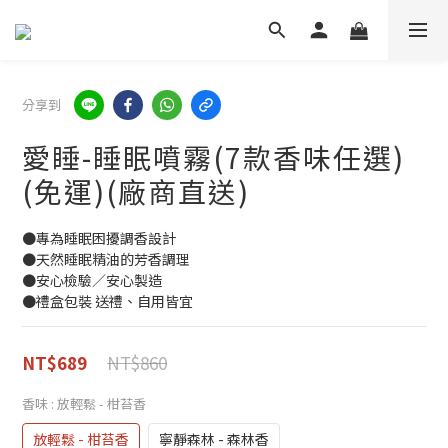
分享到
愛睡-睡眠噴霧(7款香味任選)
(免運)(廠商直送)
●專為睡眠困擾調香設計
●天然睡眠精油的芳香調理
●安心檢驗／安心製造
●禮盒包裝 送禮、自用皆宜
NT$860
NT$689
香味
: 放輕鬆 - 柑苔香
放輕鬆 - 柑苔香
寧靜森林 - 森林香