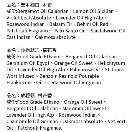
品名：聖木獨白 -木香
成份:Bergamot Oil Calabrian、Lemon Oil Sicilian、
Violet Leaf Absolute、Lavender Oil High Alp、
Rosewood Indian、Balsam Fir、Behini Oil Red、
Patchouli Fragrance、Palo Santo Oil、Sandalwood Oil
East Indian、Oakmoss absolute
品名：睡過就忘 -草花香
成份:Food Grade Ethanol、Bergamot Oil Calabrian、
Geranium Oil Egypt、Orange Oil Sweet、Helichrysum
Oil、Lavender Oil High Alp、Palmarosa Oil、St Johns
Wort Infused、Benzoin Resinold Pourable、
Frankincense Oil、Cedarwood Oil Virginian
品名：放輕鬆 -柑苔香
成份:Food Grade Ethano、Orange Oil Sweet、
Bergamot Oil Calabrian、Marjoram Oil Sweet、
Lavender Oil High Alp、Rosewood Indian、
Chamomile Oil German、Oakmoss absolute、Vetivert
Oil、Patchouli Fragrance.