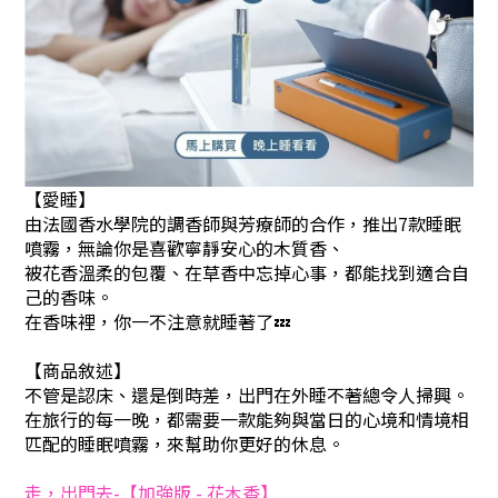
【愛睡】
由法國香水學院的調香師與芳療師的合作，
推出7款睡眠
噴霧，無論你是喜歡寧靜安心的木質香、
被花香溫柔的包覆、在草香中忘掉心事，都能找到適合自
己的香味。
在香味裡，你一不注意就睡著了💤
【商品敘述】
不管是認床、還是倒時差，出門在外睡不著總令人掃興。
在旅行的每一晚，都需要一款能夠與當日的心境和情境相
匹配的睡眠噴霧，來幫助你更好的休息。
走，出門去-【加強版 - 花木香】