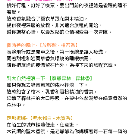
排好行程，訂好了機票，要出門前的夜裡總是雀躍的睡不
著覺。
這款香氛融合了薰衣草跟花梨木精油，
提供夜裡深層的放鬆，非常適合旅程的開始，
幫你調整心情，以最放鬆的心情探索每一次冒險。
倒時差的晚上-【放輕鬆 - 柑苔香】
長途飛行或是開車之後，第一晚總是讓人疲憊。
聞著甜橙和岩蘭草香氣環繞的睡眠噴霧，
讓你把旅途的疲憊留在門外，為接下來的旅程充電。
到大自然裡浪一下-【寧靜森林 - 森林香】
如果你想去綠意蔥蔥的森林裡浪一下，
這款飽含了檜木、乳香和雪松精油的香氛，
延續了森林裡的大口呼吸，在夢中依然漫步在綠意盎然的
森林中。
走哪逛哪-【聖木獨白 - 木質香】
在陌生的城市裡隨便走，任意逛。
木質調的聖木香氛，是老爺爺為你講解著每一石每一磚的