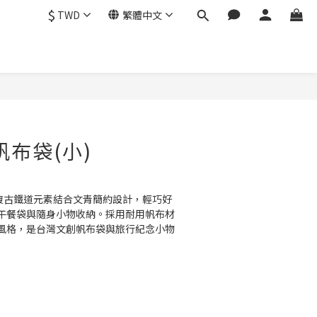
$
TWD
繁體中文
立即購買
帆布袋(小)
以復古鐵道元素結合文青簡約設計，輕巧好
午餐袋與隨身小物收納。採用耐用帆布材
風格，是台灣文創帆布袋與旅行紀念小物