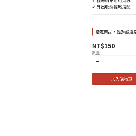
✔ 輕薄帆布耐用質感
✔ 外出收納輕鬆搭配
指定商品，雄獅嚴選常
NT$150
數量
加入購物車