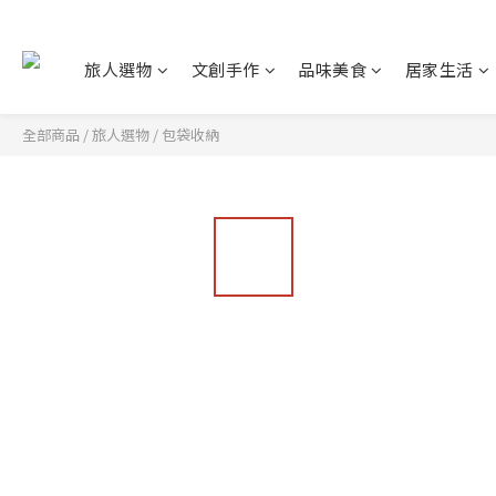
旅人選物
文創手作
品味美食
居家生活
全部商品
/
旅人選物
/
包袋收納