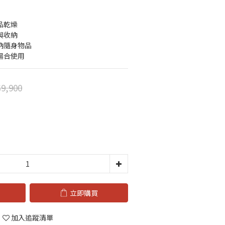
品乾燥
與收納
納隨身物品
場合使用
9,900
立即購買
加入追蹤清單