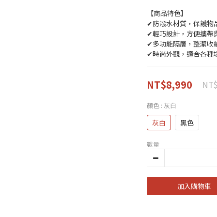
【商品特色】
✔防潑水材質，保護物
✔輕巧設計，方便攜帶
✔多功能隔層，整潔收
✔時尚外觀，適合各種
NT$8,990
NT$
顏色
: 灰白
灰白
黑色
數量
加入購物車