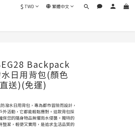
$
TWD
繁體中文
立即購買
SEG28 Backpack
水日用背包(顏色
直送)(免運)
8多功能防潑水日用背包，專為都市冒險而設計，
戶外活動，它都能輕鬆應對。這款背包採
確保您的隨身物品無懼雨水侵襲。獨特的
持整潔，輕便又實用，是追求生活品質的