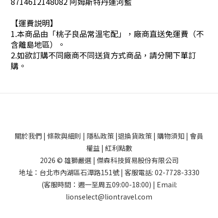
8714612148082 阿姆斯特丹運河藍
【運費説明】
1.本商品由「桃子良品常溫宅配」，廠商直送免運費（不
含離島地區）。
2.
如欲訂購不同廠商不同送貨方式商品，請分開下單訂
購。
關於我們
|
條款與細則
|
隱私政策
|
退換貨政策
|
購物須知
|
會員
權益
|
紅利點數
2026 © 雄獅嚴選 | 傑森科技貿易股份有限公司
地址：台北市內湖區石潭路151號 | 客服電話: 02-7728-3330
(客服時間：週一至周五09:00-18:00) | Email:
lionselect@liontravel.com