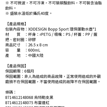
※ 不可微波，不可冷凍，不可裝碳酸飲料，不可裝含油脂
飲料。
※ 盛裝水溫低於攝氏40度。
【產品規格】
包裝內容物：XDDESIGN Bopp Sport 環保運動水壺*1
材 質 ：杯身：rPETG / 吸嘴：PS / 杯蓋：PP / 握
把、密封圈：矽膠
商品尺寸 ：26.5 x 8 cm
容 量 ：600mL
產 地 ：中國大陸
【產品保固】
保固期限：6個月
保固範圍：非人為造成的商品故障，正常使用造成的外觀
磨損不在保固範圍，不當使用造成的故障不在保固範圍。
條碼：
8714612148068 烏特勒支黑
8714612148075 布雷達紅